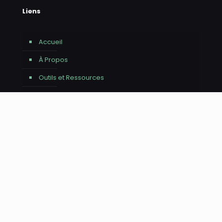
Liens
Accueil
À Propos
Outils et Ressources
Par où commencer
Blogue
Revue de Presse
Infolettre (Archives)
Contact
Avis - Utilisation de l'IA