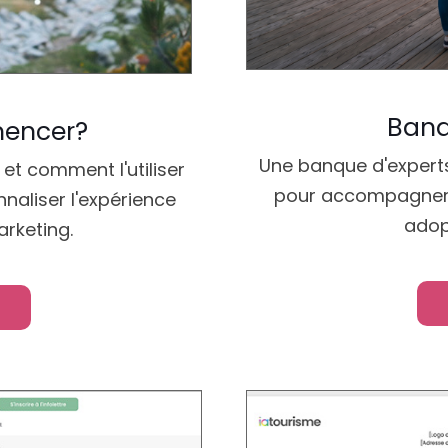
Banq
mencer?
Une banque d'experts e
et comment l'utiliser
pour accompagner l
naliser l'expérience
adopt
arketing.