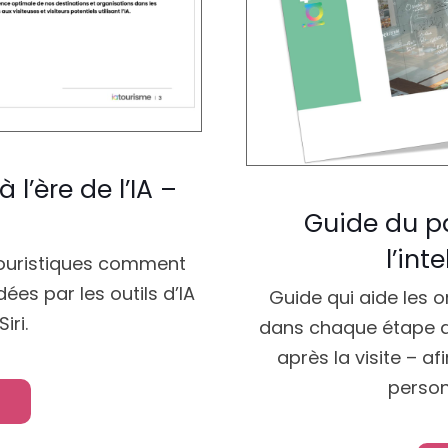
 l’ère de l’IA –
Guide du pa
l’int
touristiques comment
es par les outils d’IA
Guide qui aide les o
ri.
dans chaque étape du
après la visite – af
person