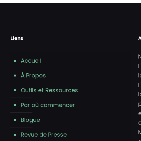
Liens
A
Accueil
l
À Propos
l
Outils et Ressources
Par où commencer
Blogue
b
d
Revue de Presse