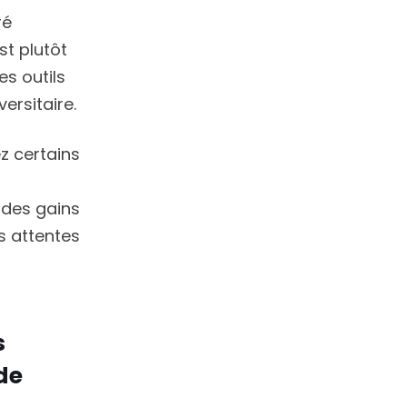
ré
st plutôt
es outils
ersitaire.
ez certains
 des gains
s attentes
s
de