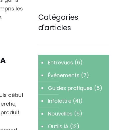
mpris les
Catégories
s
d'articles
IA
Entrevues
(6)
Événements
(7)
Guides pratiques
(5)
uis début
Infolettre
(41)
herche,
 produit
Nouvelles
(5)
Outils IA
(12)
respond