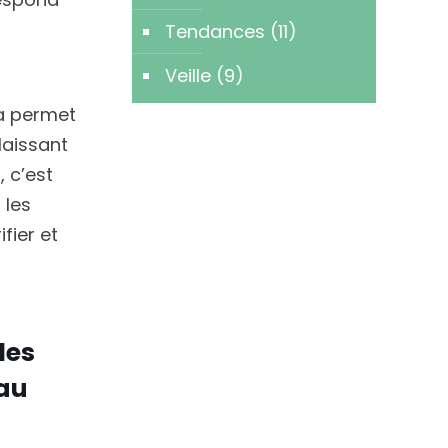
Tendances
(11)
Veille
(9)
a permet
laissant
 c’est
 les
fier et
les
 au