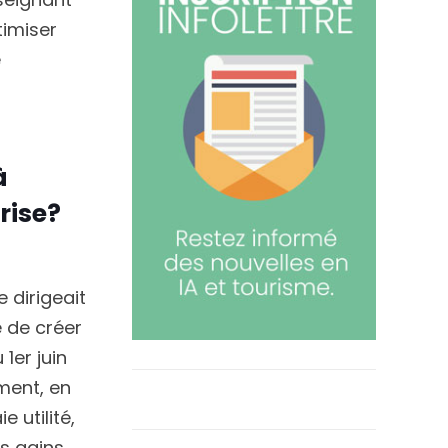
timiser
e
à
rise?
 dirigeait
 de créer
1er juin
ement, en
e utilité,
es gains