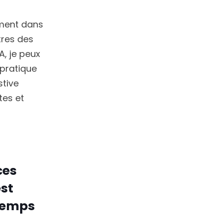
mment dans
tres des
A, je peux
 pratique
stive
tes et
ces
est
 temps