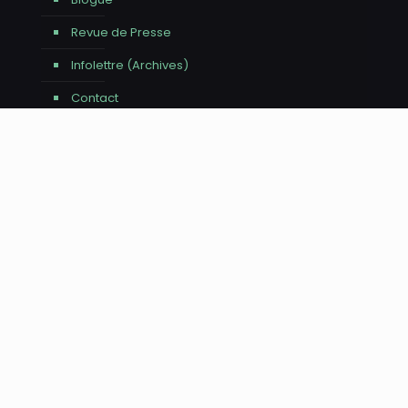
Revue de Presse
Infolettre (Archives)
Contact
Avis - Utilisation de l'IA
Nous tenons à vous informer que l'intelligence
artificielle a été utilisée pour la réalisation de ce site
web, tant pour l'aide à la rédaction du contenu que
pour la création d'images. Tout le contenu publié a été
minutieusement vérifié, édité et approuvé par une
équipe humaine afin de garantir sa qualité et sa
pertinence. Merci de votre confiance et bonne visite
sur notre site !