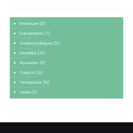
Entrevues
(6)
Événements
(7)
Guides pratiques
(5)
Infolettre
(41)
Nouvelles
(5)
Outils IA
(12)
Tendances
(10)
Veille
(9)