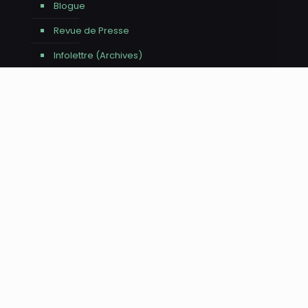
Blogue
Revue de Presse
Infolettre (Archives)
Contact
Avis - Utilisation de l'IA
Nous tenons à vous informer que l'intelligence
artificielle a été utilisée pour la réalisation de ce site
web, tant pour l'aide à la rédaction du contenu que
pour la création d'images. Tout le contenu publié a été
minutieusement vérifié, édité et approuvé par une
équipe humaine afin de garantir sa qualité et sa
pertinence. Merci de votre confiance et bonne visite
sur notre site !