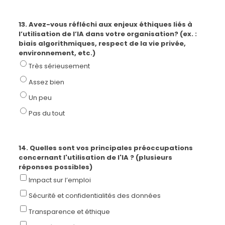
13. Avez-vous réfléchi aux enjeux éthiques liés à
l’utilisation de l’IA dans votre organisation? (ex. :
biais algorithmiques, respect de la vie privée,
environnement, etc.)
Très sérieusement
Assez bien
Un peu
Pas du tout
14. Quelles sont vos principales préoccupations
concernant l'utilisation de l'IA ? (plusieurs
réponses possibles)
Impact sur l’emploi
Sécurité et confidentialités des données
Transparence et éthique