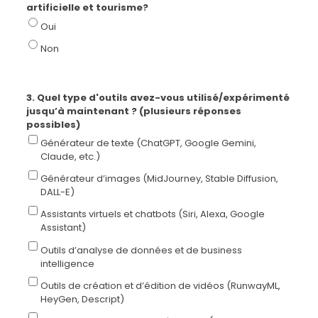
artificielle et tourisme?
Oui
Non
3. Quel type d'outils avez-vous utilisé/expérimenté
jusqu’à maintenant ? (plusieurs réponses
possibles)
Générateur de texte (ChatGPT, Google Gemini,
Claude, etc.)
Générateur d’images (MidJourney, Stable Diffusion,
DALL-E)
Assistants virtuels et chatbots (Siri, Alexa, Google
Assistant)
Outils d’analyse de données et de business
intelligence
Outils de création et d’édition de vidéos (RunwayML,
HeyGen, Descript)