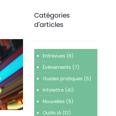
Catégories
d'articles
Entrevues
(6)
Événements
(7)
Guides pratiques
(5)
Infolettre
(41)
Nouvelles
(5)
Outils IA
(12)