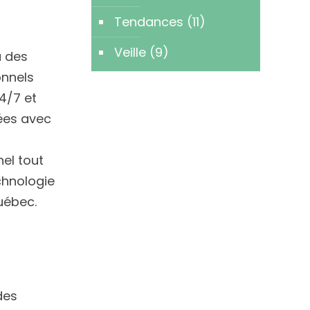
Tendances
(11)
Veille
(9)
à des
onnels
4/7 et
tées avec
nel tout
chnologie
uébec.
des