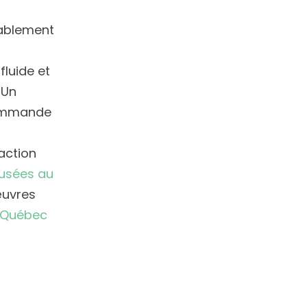
rablement
luide et
 Un
commande
faction
musées au
œuvres
u Québec