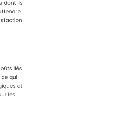
 dont ils
 attendre
isfaction
oûts liés
 ce qui
giques et
ur les