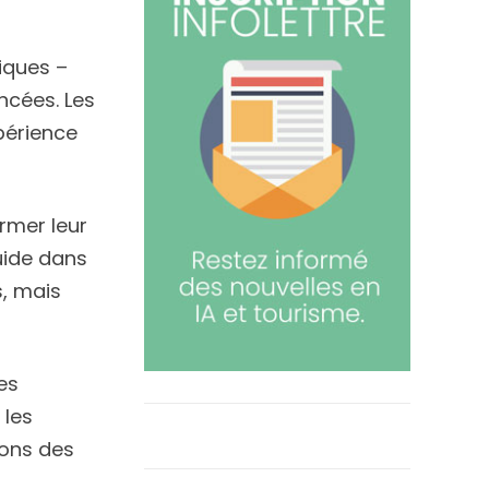
iques –
ncées. Les
périence
rmer leur
luide dans
s, mais
es
 les
ions des