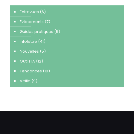
Entrevues
(6)
Événements
(7)
Guides pratiques
(5)
Infolettre
(41)
Nouvelles
(5)
Outils IA
(12)
Tendances
(10)
Veille
(9)