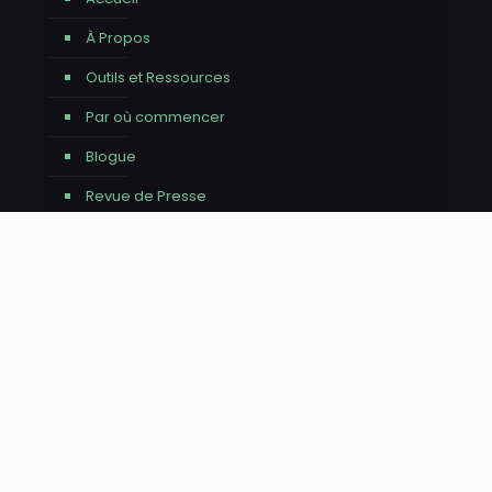
À Propos
Outils et Ressources
Par où commencer
Blogue
Revue de Presse
Infolettre (Archives)
Contact
Avis - Utilisation de l'IA
Nous tenons à vous informer que l'intelligence
artificielle a été utilisée pour la réalisation de ce site
web, tant pour l'aide à la rédaction du contenu que