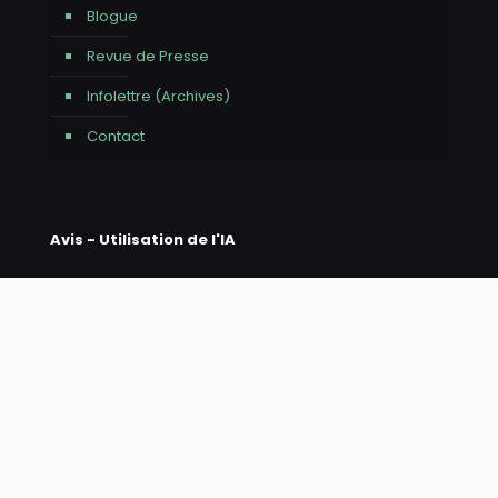
Blogue
Revue de Presse
Infolettre (Archives)
Contact
Avis - Utilisation de l'IA
Nous tenons à vous informer que l'intelligence
artificielle a été utilisée pour la réalisation de ce site
web, tant pour l'aide à la rédaction du contenu que
pour la création d'images. Tout le contenu publié a été
minutieusement vérifié, édité et approuvé par une
équipe humaine afin de garantir sa qualité et sa
pertinence. Merci de votre confiance et bonne visite
sur notre site !