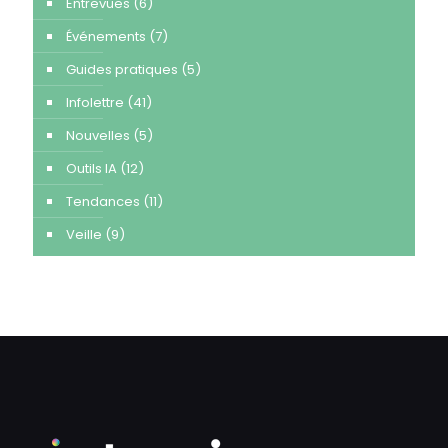
Entrevues
(6)
Événements
(7)
Guides pratiques
(5)
Infolettre
(41)
Nouvelles
(5)
Outils IA
(12)
Tendances
(11)
Veille
(9)