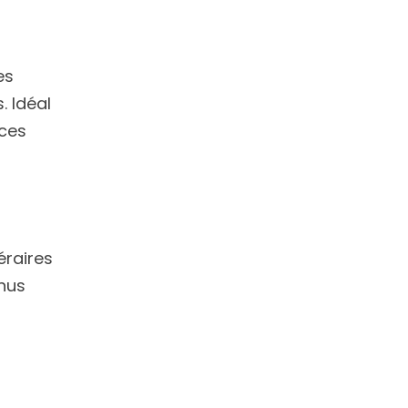
es
. Idéal
nces
éraires
enus