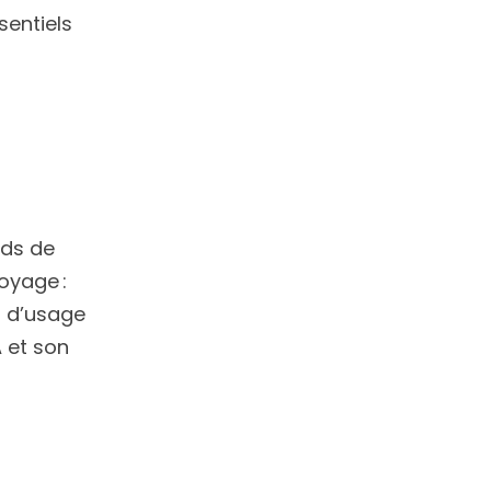
sentiels
rds de
oyage :
s d’usage
A et son