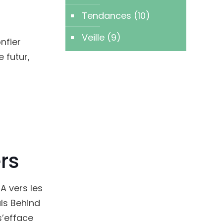
Tendances
(10)
Veille
(9)
nfier
e futur,
ers
IA vers les
als Behind
s’efface