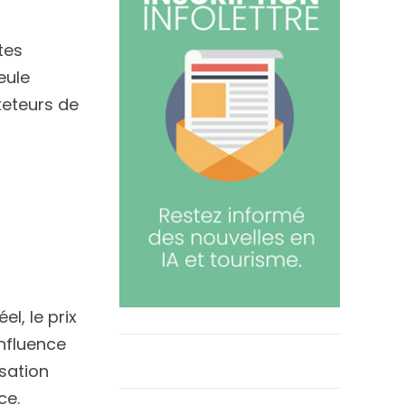
tes
eule
keteurs de
l, le prix
influence
isation
ce.