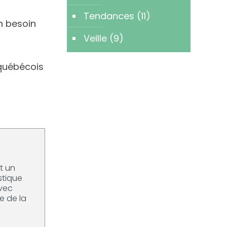
Tendances
(11)
un besoin
Veille
(9)
 québécois
ut un
stique
avec
le de la