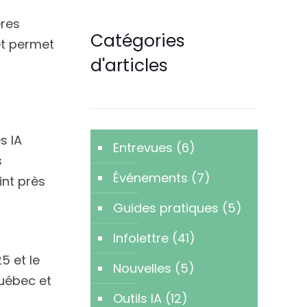
ères
Catégories
et permet
d'articles
s IA
Entrevues
(6)
s
Événements
(7)
int près
Guides pratiques
(5)
Infolettre
(41)
5 et le
Nouvelles
(5)
Québec et
Outils IA
(12)