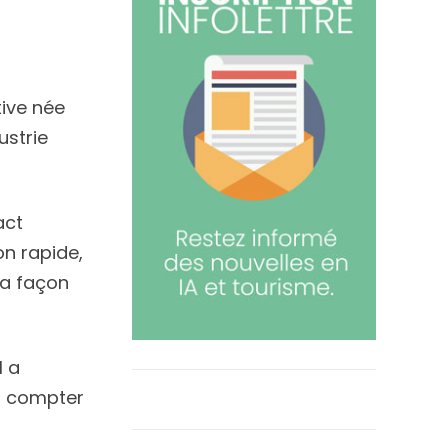
tive née
ustrie
act
on rapide,
la façon
l a
nt compter