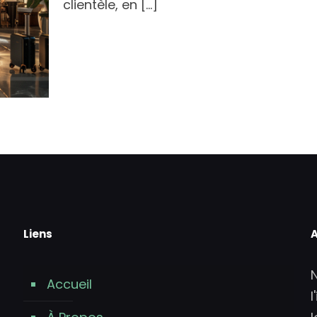
clientèle, en
[…]
Liens
A
Accueil
l