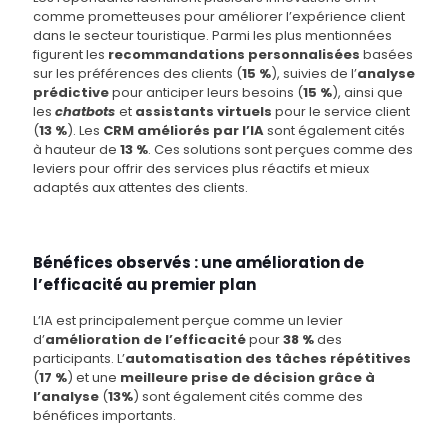
comme prometteuses pour améliorer l’expérience client
dans le secteur touristique. Parmi les plus mentionnées
figurent les
recommandations personnalisées
basées
sur les préférences des clients (
15 %
), suivies de l’
analyse
prédictive
pour anticiper leurs besoins (
15 %
), ainsi que
les
chatbots
et
assistants virtuels
pour le service client
(
13 %
). Les
CRM améliorés par l’IA
sont également cités
à hauteur de
13 %
. Ces solutions sont perçues comme des
leviers pour offrir des services plus réactifs et mieux
adaptés aux attentes des clients.
Bénéfices observés : une amélioration de
l’efficacité au premier plan
L’IA est principalement perçue comme un levier
d’
amélioration de l’efficacité
pour
38 %
des
participants. L’
automatisation des tâches répétitives
(
17 %
) et une
meilleure prise de décision grâce à
l’analyse
(
13%
) sont également cités comme des
bénéfices importants.