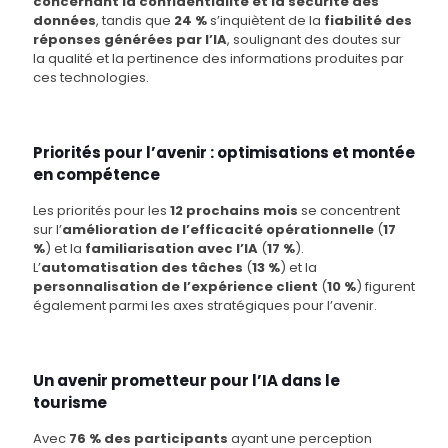
concernant la confidentialité et la sécurité des
données
, tandis que
24 %
s’inquiètent de la
fiabilité des
réponses générées par l’IA
, soulignant des doutes sur
la qualité et la pertinence des informations produites par
ces technologies.
Priorités pour l’avenir : optimisations et montée
en compétence
Les priorités pour les
12 prochains mois
se concentrent
sur l’
amélioration de l’efficacité opérationnelle
(
17
%
) et la
familiarisation avec l’IA
(
17 %
).
L’
automatisation des tâches
(
13 %
) et la
personnalisation de l’expérience client
(
10 %
) figurent
également parmi les axes stratégiques pour l’avenir.
Un avenir prometteur pour l’IA dans le
tourisme
Avec
76 % des participants
ayant une perception