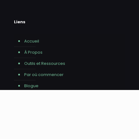
Liens
Accueil
À Propos
Outils et Ressources
Par où commencer
Blogue
Revue de Presse
Infolettre (Archives)
Contact