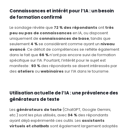
Connaissances et intérêt pour l’IA : un besoin
de formation confirmé
Le sondage révèle que
72 % des répondants
ont
très
peu ou pas de connaissances
en IA, ou disposent
uniquement de
connaissances de base
, tandis que
seulement
4 %
se considèrent comme ayant un
niveau
avancé
. Ce déficit de compétences se reflète également
dans le fait que
66 %
n’ont pas encore suivi de formation
spécifique sur l’IA. Pourtant, l’intérêt pour le sujet est
manifeste :
93 %
des répondants se disent intéressés par
des
ateliers
ou
webinaires
sur l’IA dans le tourisme.
Utilisation actuelle de l’IA : une prévalence des
générateurs de texte
Les
générateurs de texte
(ChatGPT, Google Gemini,
etc.) sont les plus utilisés, avec
34 %
des répondants
ayant déjà expérimenté ces outils. Les
assistants
virtuels et
chatbots
sont également largement adoptés