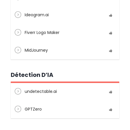
Ideogram.ai
Fiverr Logo Maker
MidJourney
Détection D’IA
undetectable.ai
GPTZero