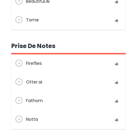
Beautiful.AI
Tome
Prise De Notes
Fireflies
Otter.ai
Fathom
Notta