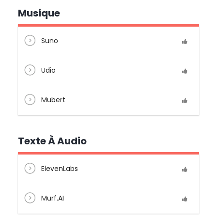
Musique
Suno
Udio
Mubert
Texte À Audio
ElevenLabs
Murf.AI