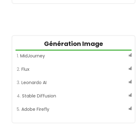
Le Chat (Mistral)
Poe
Génération Image
MidJourney
Flux
Leonardo AI
Stable Diffusion
Adobe Firefly
Dall-E 3
Ideogram